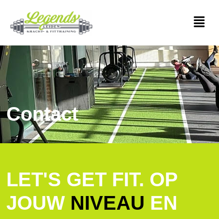
Contact
LET'S GET FIT. OP
JOUW
NIVEAU
EN